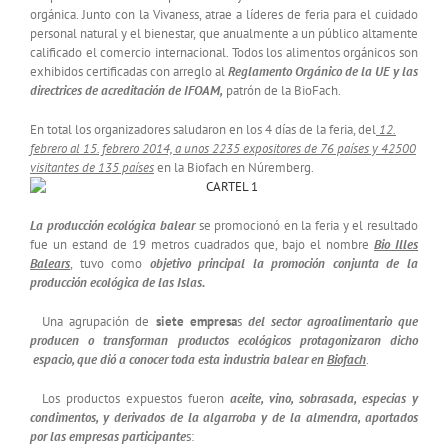
orgánica. Junto con la Vivaness, atrae a líderes de feria para el cuidado
personal natural y el bienestar, que anualmente a un público altamente
calificado el comercio internacional. Todos los alimentos orgánicos son
exhibidos certificadas con arreglo al
Reglamento Orgánico de la UE y las
directrices de acreditación de IFOAM,
patrón de la BioFach.
En total los organizadores saludaron en los 4 días de la feria, del
12.
febrero al 15. febrero 2014, a unos 2235 expositores de 76 países y 42500
visitantes de 135 países
en la Biofach en Núremberg.
La producción ecológica balear
se promocionó en la feria y el resultado
fue un estand de 19 metros cuadrados que, bajo el nombre
Bio Illes
Balears
, tuvo como
objetivo principal
la promoción conjunta de la
producción ecológica de las Islas.
Una agrupación de
siete empresa
s
del sector agroalimentario que
producen o transforman productos ecológicos protagonizaron dicho
espacio, que dió a conocer toda esta industria balear en
Biofach
.
Los productos expuestos fueron
aceite, vino, sobrasada, especias y
condimentos, y derivados de la algarroba y de la almendra, aportados
por las empresas participante
s: