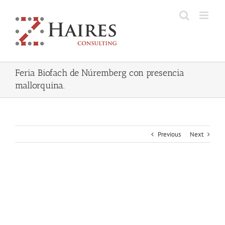
Skip
to
content
Feria Biofach de Núremberg con presencia
mallorquina.
Previous
Next
View
Larger
Image