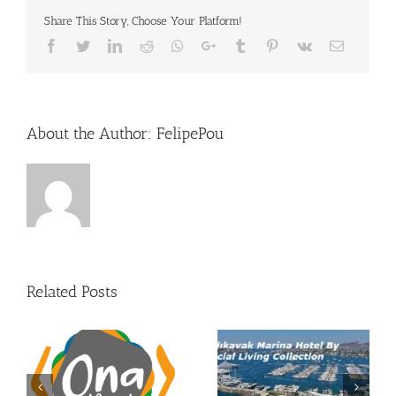
con
Share This Story, Choose Your Platform!
presenci
mallorqu
Facebook
Twitter
LinkedIn
Reddit
Whatsapp
Google+
Tumblr
Pinterest
Vk
Email
About the Author:
FelipePou
Related Posts
Enhorabuena a CMV
ON