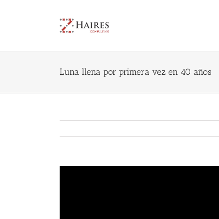
Skip
to
content
Luna llena por primera vez en 40 años
View
Larger
Image