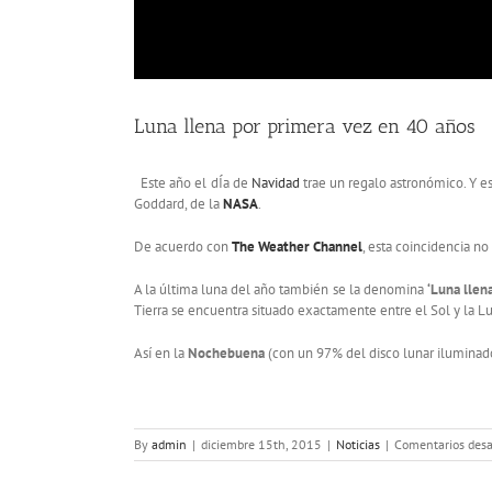
Luna llena por primera vez en 40 años
Este año el dÍa de
Navidad
trae un regalo astronómico. Y e
Goddard, de la
NASA
.
De acuerdo con
The Weather Channel
, esta coincidencia n
A la última luna del año también se la denomina
‘Luna llena
Tierra se encuentra situado exactamente entre el Sol y la L
Así en la
Nochebuena
(con un 97% del disco lunar iluminado
By
admin
|
diciembre 15th, 2015
|
Noticias
|
Comentarios desa