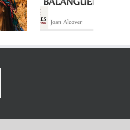
lorca conmemora los
100 años de la
sicalización de La
anguera con un acto
participativo