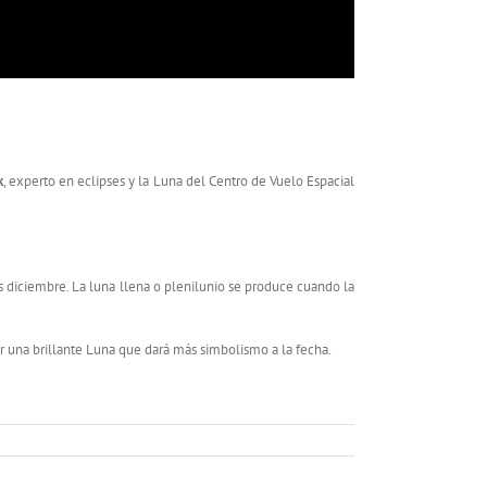
k
, experto en eclipses y la Luna del Centro de Vuelo Espacial
es diciembre. La luna llena o plenilunio se produce cuando la
 una brillante Luna que dará más simbolismo a la fecha.