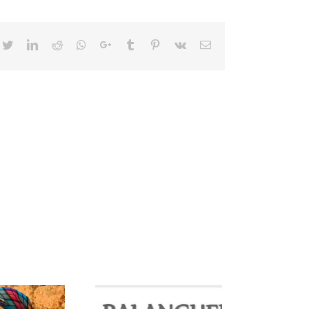
cebook
Twitter
LinkedIn
Reddit
Whatsapp
Google+
Tumblr
Pinterest
Vk
Email