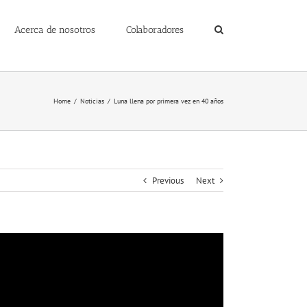
Acerca de nosotros
Colaboradores
Home
/
Noticias
/
Luna llena por primera vez en 40 años
Previous
Next