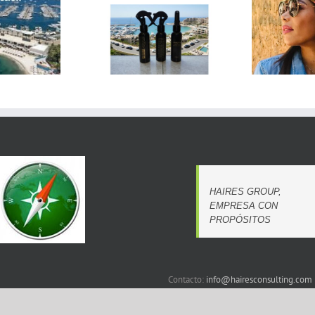
Mal
Tatiana Aragón
MetalXCrafts
presentará “Inmersión”
mu
en Horizon The Gallery
Bal
HAIRES GROUP,
EMPRESA CON
PROPÓSITOS
Contacto:
info@hairesconsulting.com