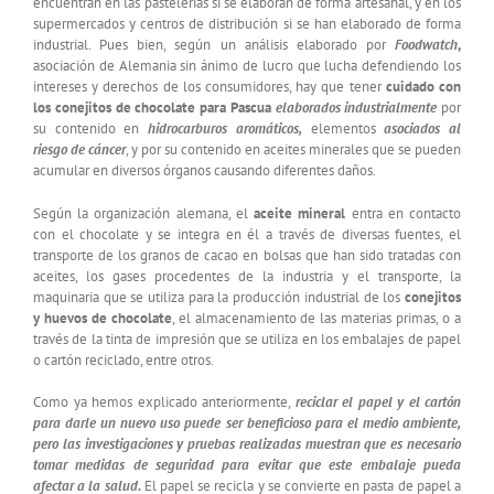
encuentran en las pastelerías si se elaboran de forma artesanal, y en los
supermercados y centros de distribución si se han elaborado de forma
industrial. Pues bien, según un análisis elaborado por
Foodwatch
,
asociación de Alemania sin ánimo de lucro que lucha defendiendo los
intereses y derechos de los consumidores, hay que tener
cuidado con
los conejitos de chocolate para Pascua
elaborados industrialmente
por
su contenido en
hidrocarburos aromáticos,
elementos
asociados al
riesgo de cáncer
, y por su contenido en aceites minerales que se pueden
acumular en diversos órganos causando diferentes daños.
Según la organización alemana, el
aceite mineral
entra en contacto
con el chocolate y se integra en él a través de diversas fuentes, el
transporte de los granos de cacao en bolsas que han sido tratadas con
aceites, los gases procedentes de la industria y el transporte, la
maquinaria que se utiliza para la producción industrial de los
conejitos
y huevos de chocolate
, el almacenamiento de las materias primas, o a
través de la tinta de impresión que se utiliza en los embalajes de papel
o cartón reciclado, entre otros.
Como ya hemos explicado anteriormente,
reciclar el papel y el cartón
para darle un nuevo uso puede ser beneficioso para el medio ambiente,
pero las investigaciones y pruebas realizadas muestran que es necesario
tomar medidas de seguridad para evitar que este embalaje pueda
afectar a la salud.
El papel se recicla y se convierte en pasta de papel a