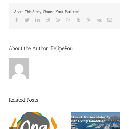
Share This Story, Choose Your Platform!
Facebook
Twitter
LinkedIn
Reddit
Whatsapp
Google+
Tumblr
Pinterest
Vk
Email
About the Author:
FelipePou
Related Posts