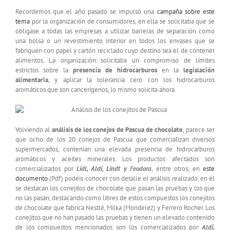
Recordemos que el año pasado se impulsó una
campaña sobre este
tema
por la organización de consumidores, en ella se solicitaba que se
obligase a todas las empresas a utilizar barreras de separación como
una bolsa o un revestimiento interior en todos los envases que se
fabriquen con papel y cartón reciclado cuyo destino sea el de contener
alimentos. La organización solicitaba un compromiso de límites
estrictos sobre la
presencia de hidrocarburos
en la
legislación
alimentaria
, y aplicar la tolerancia cero con los hidrocarburos
aromáticos que son cancerígenos, lo mismo solicita ahora.
Volviendo al
análisis de los conejos de Pascua de chocolate
, parece ser
que ocho de los 20 conejos de Pascua que comercializan diversos
supermercados, contenían una elevada presencia de hidrocarburos
aromáticos y aceites minerales. Los productos afectados son
comercializados por
Lidl, Aldi, Lindt y Feodora
, entre otros, en
este
documento
(Pdf) podéis conocer con detalle el análisis realizado, en él
se destacan los conejitos de chocolate que pasan las pruebas y los que
no las pasan, destacando como libres de estos compuestos los conejitos
de chocolate que fabrica Nestlé, Milka (Mondelez) y Ferrero Rocher. Los
conejitos que no han pasado las pruebas y tienen un elevado contenido
de los compuestos mencionados son los comercializados por
Aldi,