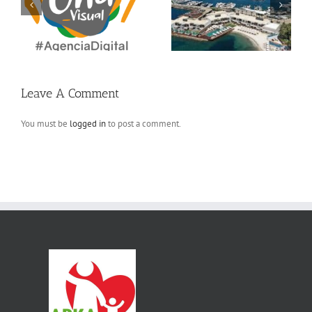
Enhorabuena a CMV
ON
Architects por su
A
MetalXCrafts
nominación
internacional.
Leave A Comment
You must be
logged in
to post a comment.