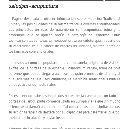
saludpm-acupuntura
Página destinada a ofrecer información sobre Medicina Tradicional
China y las posibilidades de la misma frente a diversas enfermedades.
Las principales técnicas de tratamiento son acupuntura, tuina y la
fitoterapia, que se aplican según la patología del enfermo. Otras
técnicas son las ventosas, la moxibustión, la auriculoterapia… , aparte de
su efectividad, es que carece de efectos secundarios, tan frecuentes en
los fármacos convencionales.
La especia conocida popularmente como canela, originaria de Asia, se
extrae de la corteza de la especie Cinamomum verum, árbol de hoja
perenne que puede llegar a alcanzar los quince metros de altura y al
que, además de sus usos culinarios, la Medicina Tradicional China le
atribuye acciones medicinales.
En ese sentido cabe distinguir dos partes de la canela, por un lado la
corteza del árbol, parte comercializada en Europa y a la que sin mucho
acierto se la llama “canela en rama” al tomar un aspecto similar a éstas;
su acción terapéutica destaca por su capacidad para calentar el cuerpo,
mejorar la circulación y aliviar los dolores.
Algunos de las afecciones por frío que se tratan mediante corteza de