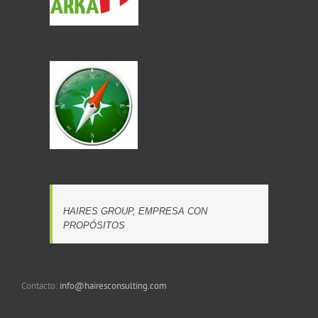
HAIRES GROUP, EMPRESA CON
PROPÓSITOS
Contacto:
info@hairesconsulting.com