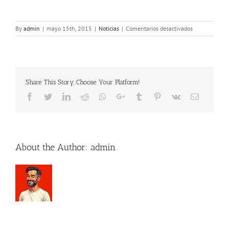
en
By
admin
|
mayo 15th, 2015
|
Noticias
|
Comentarios desactivados
Conoces
las
propiedades
de
la
Share This Story, Choose Your Platform!
canela?
Facebook
Twitter
LinkedIn
Reddit
Whatsapp
Google+
Tumblr
Pinterest
Vk
Email
About the Author:
admin