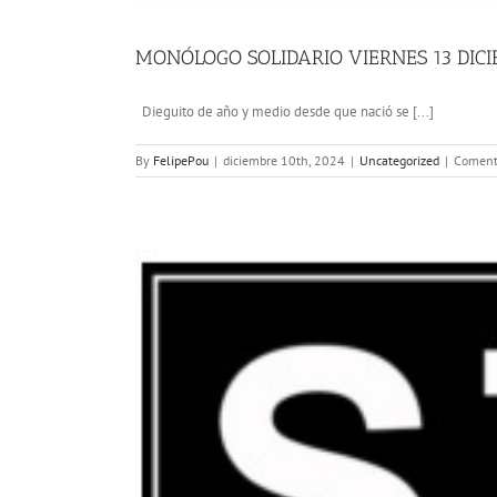
MONÓLOGO SOLIDARIO VIERNES 13 DIC
Dieguito de año y medio desde que nació se [...]
By
FelipePou
|
diciembre 10th, 2024
|
Uncategorized
|
Comenta