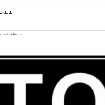
IEMBRE
en
rios desactivados
MONÓLOGO
SOLIDARIO
VIERNES
13
DICIEMBRE