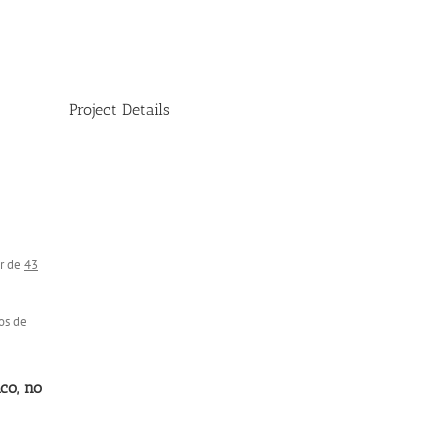
Project Details
or de
43
os de
co, no