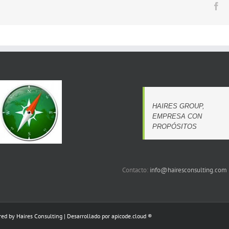
Fa
HAIRES GROUP,
EMPRESA CON
PROPÓSITOS
Contacto:
info@hairesconsulting.com
ered by
Haires Consulting
|
Desarrollado por apicode.cloud ®