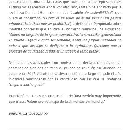
destacado que una de las cosas que más atrae a los representantes
extranjeros es MercaValencia. Por otro lado, Castillo ha apostado por la
revitalización de l’Horta dentro del
“modelo de sostenibilidad”
que
busca el consistorio.
“L’Horta es un valor, no es un solar ni un paisaje
urbano. L’Horta tiene que ser productiva
”, ha defendido. Preguntada sobre
medidas concretas que aplicará el gobierno municipal, ha explicado:
“Somos un ‘después’ de la época especulativa. La sustitución generacional
en l’Horta llegará cuando sea rentable; ahora los propios llauradors no
quieren que sus hijos se dediquen a la agricultura. Queremos que el
producto de aquí tenga salida, es un trabajo a largo plazo”
.
Dentro de las actividades con motivo de la declaración, más de un
centenar de alcaldes de todo el mundo se reunirán en Valencia en
octubre de 2017. Asimismo, se desarrollarán a lo largo de todo el año
iniciativas relacionadas con la capitalidad con las que se pretende
“llegar a mucha gente
”.
Joan Ribó ha subrayado que se trata de “
una noticia muy importante
que sitúa a Valencia en el mapa de la alimentación mundial”
FUENTE :
LA VANGUARDIA