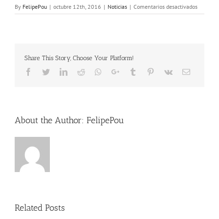
en
By
FelipePou
|
octubre 12th, 2016
|
Noticias
|
Comentarios desactivados
Valencia
será
la
Capital
Mundial
Share This Story, Choose Your Platform!
de
la
Facebook
Twitter
LinkedIn
Reddit
Whatsapp
Google+
Tumblr
Pinterest
Vk
Email
Aliment
en
2017
About the Author:
FelipePou
Related Posts