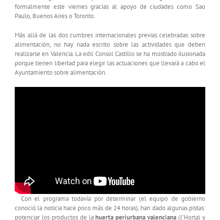
formalmente este viernes gracias al apoyo de ciudades como Sao
Paulo, Buenos Aires o Toronto.
Más allá de las dos cumbres internacionales previas celebradas sobre
alimentación, no hay nada escrito sobre las actividades que deben
realizarse en Valencia. La edil Consol Castillo se ha mostrado ilusionada
porque tienen libertad para elegir las actuaciones que llevará a cabo el
Ayuntamiento sobre alimentación.
Con el programa todavía por determinar (el equipo de gobierno
conoció la noticia hace poco más de 24 horas), han dado algunas pistas:
potenciar los productos de la
huerta periurbana valenciana
(l’Horta) y