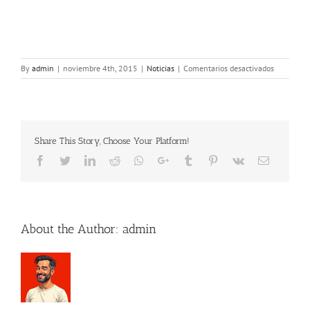
en
By
admin
|
noviembre 4th, 2015
|
Noticias
|
Comentarios desactivados
Tribunal
Federal
de
Justicia
del
Share This Story, Choose Your Platform!
país
germano
Facebook
Twitter
LinkedIn
Reddit
Whatsapp
Google+
Tumblr
Pinterest
Vk
Email
prohibe
fotografiar
los
platos
de
About the Author:
admin
chefs
con
estrellas
Michelin