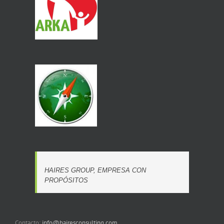
HAIRES GROUP, EMPRESA CON
PROPÓSITOS
Contacto:
info@hairesconsulting.com