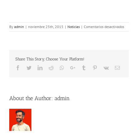
en
By
admin
|
noviembre 25th, 2015
|
Noticias
|
Comentarios desactivados
Premios
Internac
de
la
Comunic
Share This Story, Choose Your Platform!
Turítica.
(PICOT)
Facebook
Twitter
LinkedIn
Reddit
Whatsapp
Google+
Tumblr
Pinterest
Vk
Email
About the Author:
admin