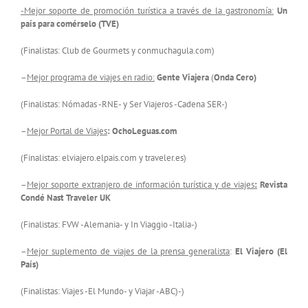
-Mejor soporte de promoción turística a través de la gastronomía:
Un
país para comérselo (
TVE)
(Finalistas: Club de Gourmets y conmuchagula.com)
–
Mejor programa de viajes en radio:
Gente Viajera
(
Onda Cero)
(Finalistas: Nómadas -RNE- y Ser Viajeros -Cadena SER-)
–
Mejor Portal de Viajes
: OchoLeguas.com
(Finalistas: elviajero.elpais.com y traveler.es)
–
Mejor soporte extranjero de información turística y de viajes
:
Revista
Condé Nast Traveler UK
(Finalistas: FVW -Alemania- y In Viaggio -Italia-)
–
Mejor suplemento de viajes de la prensa generalista
:
El Viajero (El
País)
(Finalistas: Viajes -El Mundo- y Viajar -ABC)-)