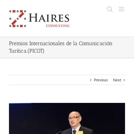
Skip
to
content
Premios Internacionales de la Comunicación
Turítica.(PICOT)
Previous
Next
View
Larger
Image