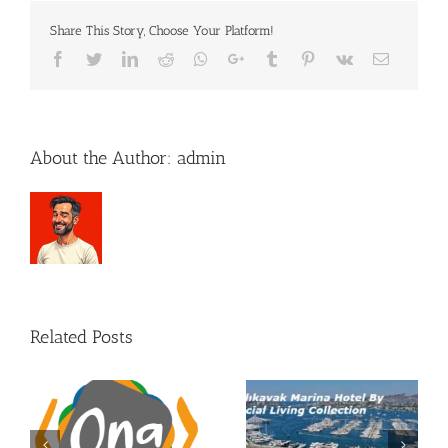
Mallorca
Share This Story, Choose Your Platform!
a
40
Facebook
Twitter
LinkedIn
Reddit
Whatsapp
Google+
Tumblr
Pinterest
Vk
Email
bloggers
e
«influencers»
About the Author:
admin
Related Posts
Enhorabuena a CMV