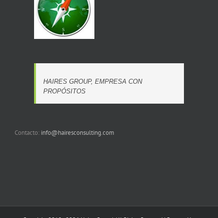
HAIRES GROUP, EMPRESA CON
PROPÓSITOS
Contacto:
info@hairesconsulting.com