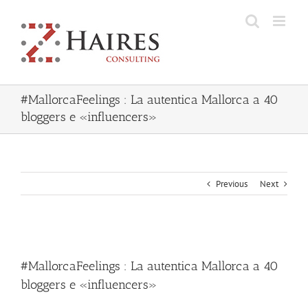
Skip
to
content
#MallorcaFeelings : La autentica Mallorca a 40
bloggers e «influencers»
Previous
Next
View
Larger
#MallorcaFeelings : La autentica Mallorca a 40
Image
bloggers e «influencers»