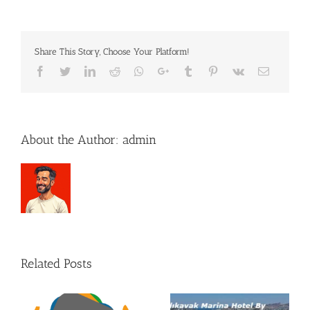
Foro
Mundial
de
Turismo
Share This Story, Choose Your Platform!
Gastronómico
Facebook
Twitter
LinkedIn
Reddit
Whatsapp
Google+
Tumblr
Pinterest
Vk
Email
About the Author:
admin
Related Posts