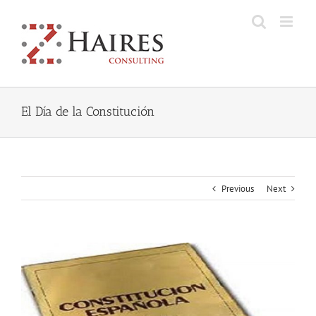
Skip
to
content
El Día de la Constitución
Previous
Next
View
Larger
Image