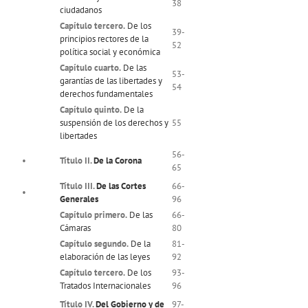
38
ciudadanos
Capítulo tercero.
De los
39-
principios rectores de la
52
política social y económica
Capítulo cuarto.
De las
53-
garantías de las libertades y
54
derechos fundamentales
Capítulo quinto.
De la
suspensión de los derechos y
55
libertades
56-
•
Título II.
De la Corona
65
Título III.
De las Cortes
66-
•
Generales
96
Capítulo primero.
De las
66-
Cámaras
80
Capítulo segundo.
De la
81-
elaboración de las leyes
92
Capítulo tercero.
De los
93-
Tratados Internacionales
96
Título IV.
Del Gobierno y de
97-