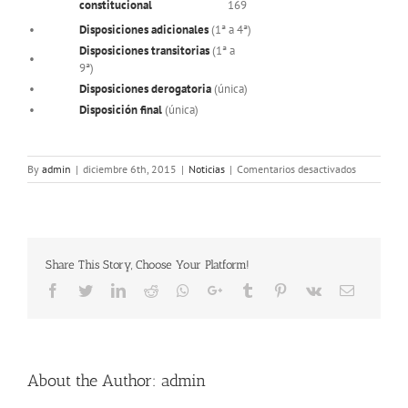
constitucional
169
•
Disposiciones adicionales
(1ª a 4ª)
Disposiciones transitorias
(1ª a
•
9ª)
•
Disposiciones derogatoria
(única)
•
Disposición final
(única)
en
By
admin
|
diciembre 6th, 2015
|
Noticias
|
Comentarios desactivados
El
Día
de
la
Constitució
Share This Story, Choose Your Platform!
Facebook
Twitter
LinkedIn
Reddit
Whatsapp
Google+
Tumblr
Pinterest
Vk
Email
About the Author:
admin