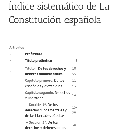
Índice sistemático de La
Constitución española
Artículos
•
Preámbulo
•
Título preliminar
1-9
Título I.
De los derechos y
10-
•
deberes fundamentales
55
Capítulo primero.
De los
11-
españoles y extranjeros
13
Capítulo segundo.
Derechos
14
y libertades
– Sección 1ª.
De los
15-
derechos fundamentales y
29
de las libertades públicas
– Sección 2ª.
De los
30-
derechos y deberes de los