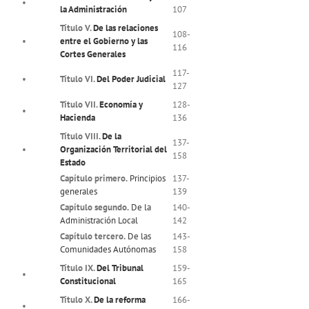
•
la Administración
107
Título V.
De las relaciones
108-
•
entre el Gobierno y las
116
Cortes Generales
117-
•
Título VI.
Del Poder Judicial
127
Título VII.
Economía y
128-
•
Hacienda
136
Título VIII.
De la
137-
•
Organización Territorial del
158
Estado
Capítulo primero.
Principios
137-
generales
139
Capítulo segundo.
De la
140-
Administración Local
142
Capítulo tercero.
De las
143-
Comunidades Autónomas
158
Título IX.
Del Tribunal
159-
•
Constitucional
165
Título X.
De la reforma
166-
•