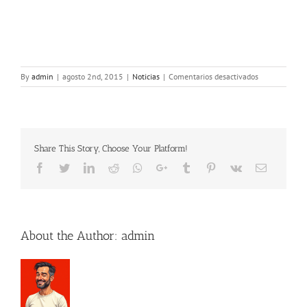
en
By
admin
|
agosto 2nd, 2015
|
Noticias
|
Comentarios desactivados
El
ministerio
de
empleo
propone
Share This Story, Choose Your Platform!
nuevas
medidas
Facebook
Twitter
LinkedIn
Reddit
Whatsapp
Google+
Tumblr
Pinterest
Vk
Email
para
los
AUTONOMOS
About the Author:
admin