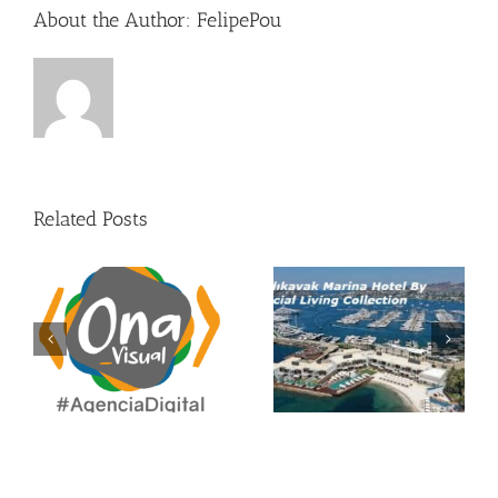
About the Author:
FelipePou
Related Posts
Enhorabuena a CMV
ON
Architects por su
A
MetalXCrafts
nominación
internacional.