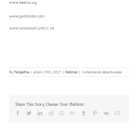
www.thinktur.org
www.geoholder.com
www.newsroom.unfccc.int
en
By
FelipePou
|
enero 29th, 2017
|
Noticias
|
Comentarios desactivados
Año
internacio
del
Turismo
Sostenible
Share This Story, Choose Your Platform!
para
el
Facebook
Twitter
LinkedIn
Reddit
Whatsapp
Google+
Tumblr
Pinterest
Vk
Email
Desarrollo