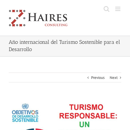
Skip
to
content
Año internacional del Turismo Sostenible para el
Desarrollo
Previous
Next
View
Larger
Image