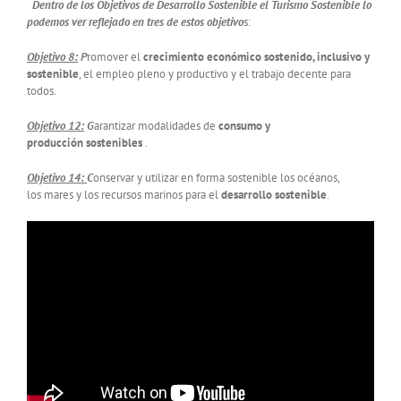
Dentro de los Objetivos de Desarrollo Sostenible el Turismo Sostenible lo
podemos ver reflejado en tres de estos objetivo
s:
Objetivo 8:
P
romover el
crecimiento económico sostenido, inclusivo y
sostenible
, el empleo pleno y productivo y el trabajo decente para
todos.
Objetivo 12:
G
arantizar modalidades de
consumo y
producción sostenibles
.
Objetivo 14:
C
onservar y utilizar en forma sostenible los océanos,
los mares y los recursos marinos para el
desarrollo sostenible
.