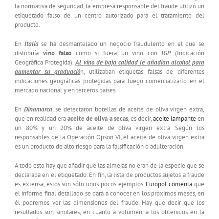
la normativa de seguridad, la empresa responsable del fraude utilizó un
etiquetado falso de un centro autorizado para el tratamiento del
producto.
En
Italia
se ha desmantelado un negocio fraudulento en el que se
distribuía
vino falso
como si fuera un vino con
IGP
(Indicación
Geográfica Protegida).
Al vino de baja calidad le añadían alcohol para
aumentar su graduació
n, utilizaban etiquetas falsas de diferentes
indicaciones geográficas protegidas para luego comercializarlo en el
mercado nacional y en terceros países.
En
Dinamarca
, se detectaron botellas de aceite de oliva virgen extra,
que en realidad era
aceite de oliva a secas
, es decir,
aceite lampante
en
un 80% y un 20% de aceite de oliva virgen extra. Según los
responsables de la Operación Opson VI, el aceite de oliva virgen extra
es un producto de alto riesgo para la falsificación o adulteración.
A todo esto hay que añadir que las almejas no eran de la especie que se
declaraba en el etiquetado. En fin, la lista de productos sujetos a fraude
es extensa, estos son sólo unos pocos ejemplos,
Europol comenta
que
el informe final detallado se dará a conocer en los próximos meses, en
él podremos ver las dimensiones del fraude. Hay que decir que los
resultados son similares, en cuanto a volumen, a los obtenidos en la