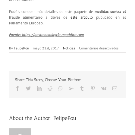
Podéis conocer más detalles de este paquete de
medidas contra el
fraude alimentario
a través de
este artículo
publicado en el
Parlamento Europeo.
Fuente: https://gastronomiaycia.republica.com
en
By
FelipePou
|
mayo 21st, 2017
|
Noticias
|
Comentarios desactivados
Share This Story, Choose Your Platform!
Facebook
Twitter
LinkedIn
Reddit
Whatsapp
Google+
Tumblr
Pinterest
Vk
Email
About the Author:
FelipePou