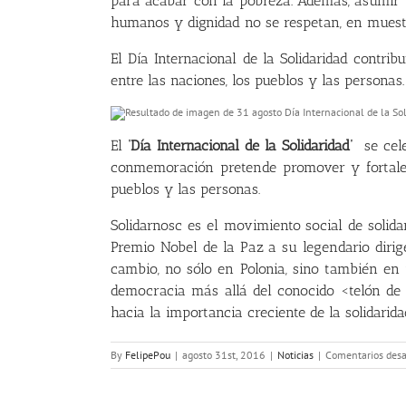
para acabar con la pobreza. Además, asumir la
humanos y dignidad no se respetan, en mues
El Día Internacional de la Solidaridad contri
entre las naciones, los pueblos y las personas.
El
‘Día Internacional de la Solidaridad’
se cele
conmemoración pretende promover y fortalece
pueblos y las personas.
Solidarnosc es el movimiento social de solid
Premio Nobel de la Paz a su legendario dirige
cambio, no sólo en Polonia, sino también en 
democracia más allá del conocido <telón de 
hacia la importancia creciente de la solidarid
By
FelipePou
|
agosto 31st, 2016
|
Noticias
|
Comentarios desa