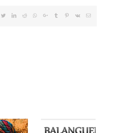
cebook
Twitter
LinkedIn
Reddit
Whatsapp
Google+
Tumblr
Pinterest
Vk
Email