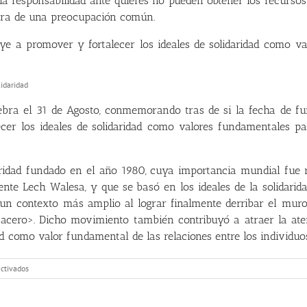
 responsabilidad ante quieres no pueden obtener los recursos 
tra de una preocupación común.
buye a promover y fortalecer los ideales de solidaridad como 
bra el 31 de Agosto, conmemorando tras de si la fecha de fund
r los ideales de solidaridad como valores fundamentales para
aridad fundado en el año 1980, cuya importancia mundial fue r
nte Lech Walesa, y que se basó en los ideales de la solidarid
un contexto más amplio al lograr finalmente derribar el muro
acero>. Dicho movimiento también contribuyó a atraer la aten
ad como valor fundamental de las relaciones entre los individuos
en
ctivados
31
agosto
Día