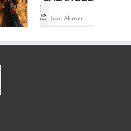
lorca conmemora los
100 años de la
sicalización de La
anguera con un acto
participativo