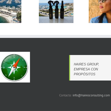
Mal
Tatiana Aragón
MetalXCrafts
presentará “Inmersión”
mu
en Horizon The Gallery
Bal
HAIRES GROUP,
EMPRESA CON
PROPÓSITOS
Contacto:
info@hairesconsulting.com