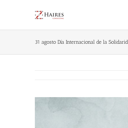
Skip
to
content
31 agosto Día Internacional de la Solidari
View
Larger
Image