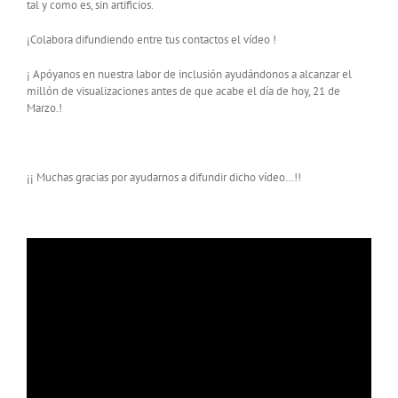
tal y como es, sin artificios.
¡Colabora difundiendo entre tus contactos el vídeo !
¡ Apóyanos en nuestra labor de inclusión ayudándonos a alcanzar el
millón de visualizaciones antes de que acabe el día de hoy, 21 de
Marzo.!
¡¡ Muchas gracias por ayudarnos a difundir dicho vídeo…!!