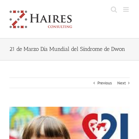
Skip
to
content
21 de Marzo Día Mundial del Síndrome de Dwon
Previous
Next
View
Larger
Image