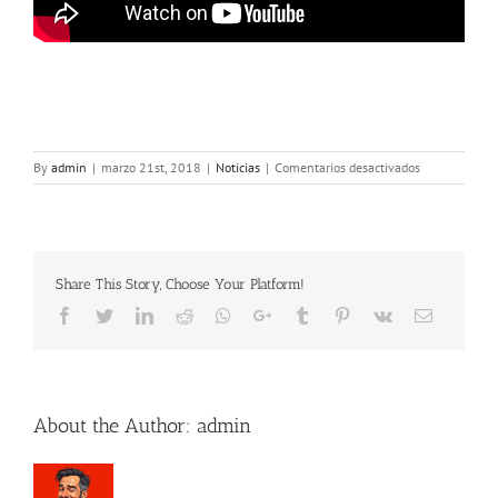
en
By
admin
|
marzo 21st, 2018
|
Noticias
|
Comentarios desactivados
21
de
Marzo
Día
Mundial
Share This Story, Choose Your Platform!
del
Síndrome
Facebook
Twitter
LinkedIn
Reddit
Whatsapp
Google+
Tumblr
Pinterest
Vk
Email
de
Dwon
About the Author:
admin