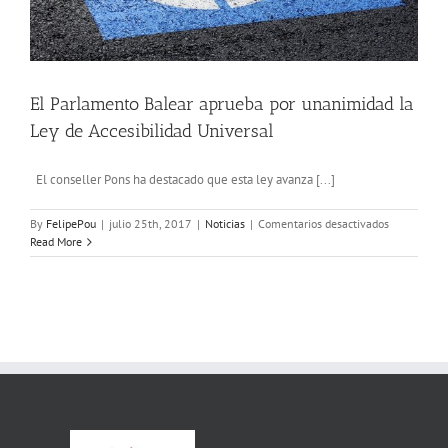
El Parlamento Balear aprueba por unanimidad la
Ley de Accesibilidad Universal
El conseller Pons ha destacado que esta ley avanza [...]
en
By
FelipePou
|
julio 25th, 2017
|
Noticias
|
Comentarios desactivados
El
Read More
Parlamento
Balear
aprueba
por
unanimidad
la
Ley
de
Accesibilida
Universal