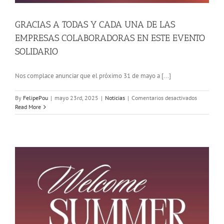
GRACIAS A TODAS Y CADA UNA DE LAS
EMPRESAS COLABORADORAS EN ESTE EVENTO
SOLIDARIO
Nos complace anunciar que el próximo 31 de mayo a [...]
en
By
FelipePou
|
mayo 23rd, 2025
|
Noticias
|
Comentarios desactivados
GRACIAS
Read More
A
TODAS
Y
CADA
UNA
DE
LAS
EMPRESAS
COLABOR
EN
ESTE
EVENTO
SOLIDARI