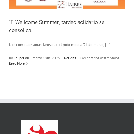
III Wellcome Summer, tardeo solidario se
consolida.
Nos complace anunciaros que el próximo día 31 de marzo, [...]
en
By
FelipePou
|
marzo 18th, 2025
|
Noticias
|
Comentarios desactivados
III
Read More
Wellcome
Summer,
tardeo
solidario
se
consolida.