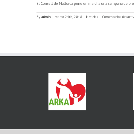
El Consell de Mallorca pone en marcha una campaña de prom
By
admin
|
marzo 24th, 2018
|
Noticias
|
Comentarios desacti