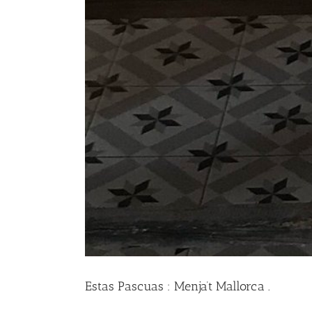
Estas Pascuas : Menja’t Mallorca .