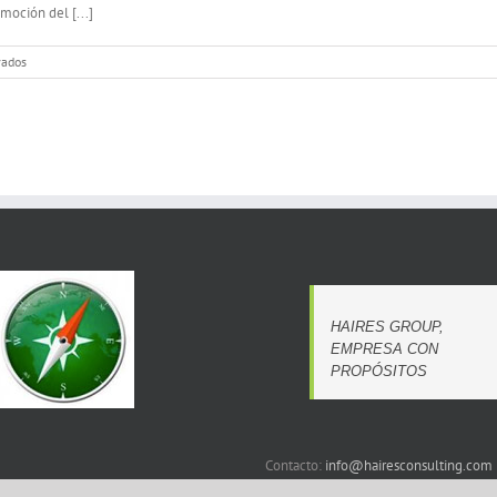
oción del [...]
en
vados
Estas
Pascuas
:
Menja’t
Mallorca
.
HAIRES GROUP,
EMPRESA CON
PROPÓSITOS
Contacto:
info@hairesconsulting.com