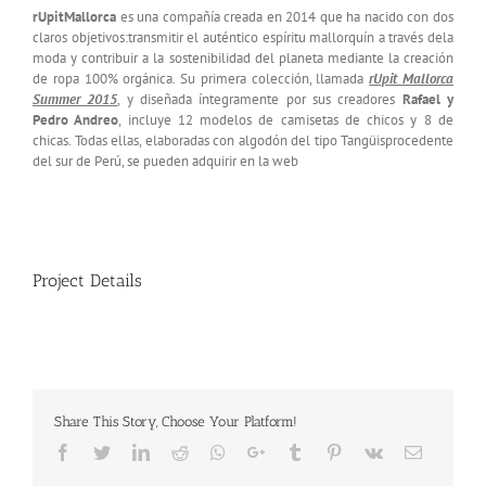
rUpitMallorca
es una compañía creada en 2014 que ha nacido con dos
claros objetivos:transmitir el auténtico espíritu mallorquín a través dela
moda y contribuir a la sostenibilidad del planeta mediante la creación
de ropa 100% orgánica. Su primera colección, llamada
rUpit Mallorca
Summer 2015
, y diseñada íntegramente por sus creadores
Rafael y
Pedro Andreo
, incluye 12 modelos de camisetas de chicos y 8 de
chicas. Todas ellas, elaboradas con algodón del tipo Tangüisprocedente
del sur de Perú, se pueden adquirir en la web
Project Details
Share This Story, Choose Your Platform!
Facebook
Twitter
LinkedIn
Reddit
Whatsapp
Google+
Tumblr
Pinterest
Vk
Email