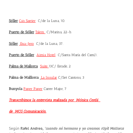
Sóller
Ca’s Sarrier
C/de la Luna, 10.
Puerto de Sóller
Talem
C/Marina, 22-b.
Sóller
Exa-Jero
C/de la Luna, 37.
Puerto de Sóller
Aimia Hotel
C/Santa María del Camí,1.
Palma de Mallorca
Suite
13C/ Estade, 2
Palma de Malllorca
La Insular
C/Set Cantons, 3
Bunyola
Paper Paper
Carrer Major, 7
Transcribimos la entrevista realizada por Mónica Cerdá
de MCG Comunicación.
Según
Rafel Andreo,
“
cuando mi hermano y yo creamos rUpit Mallorca