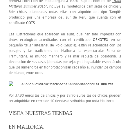
primera colección de moda orgánica 100%. Bajo el nombre de
“rUpit
Mallorca Summer 2015”
, incluye 12 modelos de camisetas de chicos y
8de chicas, elaboradas todas ellas con algodón del tipo Tangüis
pr
oducido por una empresa del sur de Perú que cuenta con el
certificado GOTS
Las ilustraciones que aparecen en ellas, que han sido impresas con
tintes ecológicos acreditados con el certificado
OEKOTEX
en un
pequeño taller artesanal de Poio (Galicia), están relacionadas con los
paisajes y las tradiciones de Mallorca: la espectacular Serra de
Tramuntana, el mundo marinero y la mar repleta de posidonia, la
decoración de sus casas jalonadas por tejas y el inigualable espectáculo
que los almendros en flor protagonizan cada año al inundar los campos
de blanco, entre otros.
Por 37,90 euros las de chicas, y por 39,90 euros las de chicos, pueden
ser adquiridas en cerca de 10 tiendas distribuidas por toda Mallorca
VISITA NUESTRAS TIENDAS
EN MALLORCA.