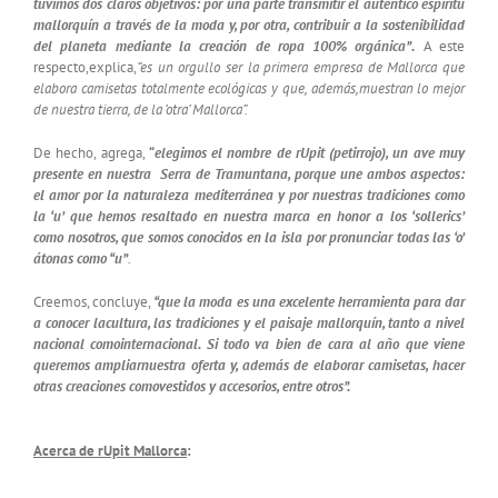
tuvimos dos claros
objetivos: por una parte transmitir el auténtico espíritu
mallorquín a través de la moda y, por otra, contribuir a la sostenibilidad
del planeta mediante la creación de ropa 100% orgánica”
.
A este
respecto,explica,
“es un orgullo ser la primera empresa de Mallorca que
elabora camisetas totalmente ecológicas y que, además,muestran lo mejor
de nuestra tierra, de la ‘otra’ Mallorca”
.
De hecho, agrega,
“
elegimos el nombre de rUpit (petirrojo), un ave muy
presente en nuestra Serra de Tramuntana, porque une ambos aspectos:
el amor por la naturaleza mediterránea y por nuestras tradiciones como
la ‘u’ que hemos resaltado en nuestra marca en honor a los ‘sollerics’
como nosotros, que somos conocidos en la isla por pronunciar todas las ‘o’
átonas como “u”
.
Creemos, concluye,
“que la moda es una excelente herramienta para dar
a conocer lacultura, las tradiciones y el paisaje mallorquín, tanto a nivel
nacional comointernacional. Si todo va bien de cara al año que viene
queremos ampliarnuestra oferta y, además de elaborar camisetas, hacer
otras creaciones comovestidos y accesorios, entre otros”.
Acerca de rUpit Mallorca
: