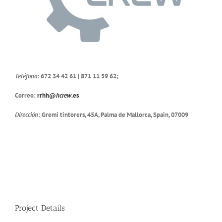
Teléfono
: 672 34 42 61 | 871 11 59 62;
Correo:
rrhh@
hcrew
.es
Dirección:
Gremi tintorers, 45A, Palma de Mallorca, Spain, 07009
Project Details