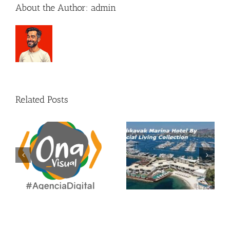
About the Author:
admin
Related Posts
Enhorabuena a CMV
ON
Architects por su
A
MetalXCrafts
nominación
internacional.