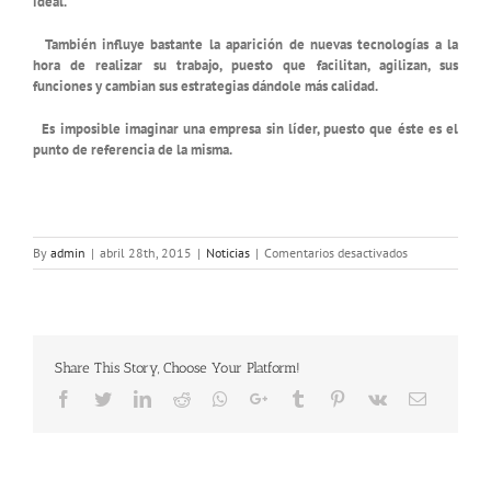
ideal.
También influye bastante la aparición de nuevas tecnologías a la
hora de realizar su trabajo, puesto que facilitan, agilizan, sus
funciones y cambian sus estrategias dándole más calidad.
Es imposible imaginar una empresa sin líder, puesto que éste es el
punto de referencia de la misma.
en
By
admin
|
abril 28th, 2015
|
Noticias
|
Comentarios desactivados
EL
LIDERAZGO:
Lo
que
un
Share This Story, Choose Your Platform!
líder
necesita
Facebook
Twitter
LinkedIn
Reddit
Whatsapp
Google+
Tumblr
Pinterest
Vk
Email
…