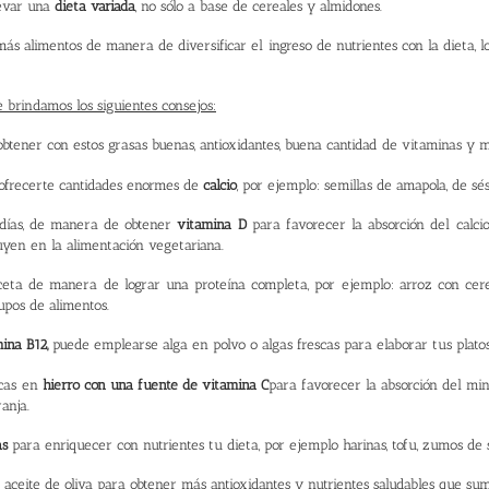
levar una
dieta variada
, no sólo a base de cereales y almidones.
más alimentos de manera de diversificar el ingreso de nutrientes con la dieta, 
e brindamos los siguientes consejos:
obtener con estos grasas buenas, antioxidantes, buena cantidad de vitaminas y m
ofrecerte cantidades enormes de
calcio
, por ejemplo: semillas de amapola, de sés
días, de manera de obtener
vitamina D
para favorecer la absorción del calci
uyen en la alimentación vegetariana.
a de manera de lograr una proteína completa, por ejemplo: arroz con cerea
upos de alimentos.
ina B12,
puede emplearse alga en polvo o algas frescas para elaborar tus platos
icas en
hierro
con una fuente de vitamina C
para favorecer la absorción del min
anja.
as
para enriquecer con nutrientes tu dieta, por ejemplo harinas, tofu, zumos de s
a aceite de oliva para obtener más antioxidantes y nutrientes saludables que sum