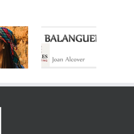
lorca conmemora los
100 años de la
sicalización de La
anguera con un acto
participativo