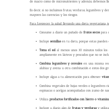
de macro como de micronutrientes y además, debemos l
Es decir, si no incluimos frutas, verduras, legumbres y de
mayores las carencias y los riesgos.
Para favorecer la salud llevando una dieta vegetariana, t
Consume a diario un puñado de
frutos secos
para 
Incluye
semillas
en tu dieta, porque estas pueden 
Toma el sol
al menos unos 30 minutos todos los 
ampliamente en lácteos y pescados que no se incl
Combina
legumbres y cereales
en una misma recet
alubias y avena u otra combinación e estos dos gr
Incluye algas a tu alimentación para obtener
vitam
Combina vegetales de hojas verdes o legumbres r
espinacas o acelgas acompañadas con zumo de nar
Utiliza
productos fortificados con hierro o vitamin
Incluye a diario algo de
frutas y verduras
y utiliz