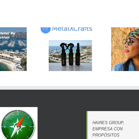
Mal
Tatiana Aragón
MetalXCrafts
presentará “Inmersión”
mu
en Horizon The Gallery
Bal
HAIRES GROUP,
EMPRESA CON
PROPÓSITOS