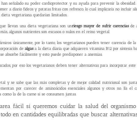
 han señalado su poder cardioprotector y su ayuda para prevenir la obesidad.
r a diario fideos y patatas fritas con refresco, lo cual implicaría no incluir 
a dieta vegetariana quedarían limitados.
que llevan una dieta vegetariana son un
riesgo mayor de sufrir carencias
de a
ás, algunos nutrientes son escasos o nulos en el reino vegetal.
árnicos únicamente, por lo tanto, los vegetarianos pueden tener carencia de l
corporación de
algas
a la dieta diaria que adquieren vitamina B12 por síntesis ba
o se absorbe fácilmente y esto puede predisponer a anemias.
cados, por eso los vegetarianos deben tener alternativas para incorporar este
al y se sabe que las más completas y de mejor calidad nutricional son justa
mentan por carecer de aminoácidos esenciales algunos y otros no. Es el 
 como la de la carne si se consumen juntas.
area fácil si queremos cuidar la salud del organismo 
do en cantidades equilibradas que buscar alternativas 