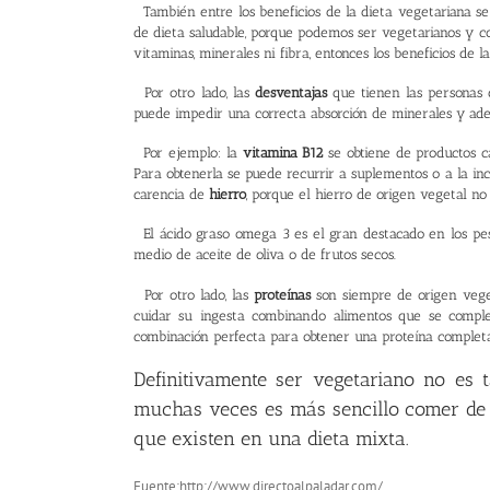
También entre los
beneficios de la dieta vegetariana
se
de dieta saludable, porque podemos ser vegetarianos y come
vitaminas, minerales ni fibra, entonces los beneficios de l
Por otro lado, las
desventajas
que tienen las personas 
puede impedir una correcta absorción de minerales y adem
Por ejemplo: la
vitamina B12
se obtiene de productos c
Para obtenerla se puede recurrir a suplementos o a la in
carencia de
hierro
, porque el hierro de origen vegetal n
El ácido graso
omega 3
es el gran destacado en los pes
medio de aceite de oliva o de frutos secos.
Por otro lado, las
proteínas
son siempre de origen veget
cuidar su ingesta combinando alimentos que se comple
combinación perfecta para obtener una proteína completa
Definitivamente ser vegetariano no es t
muchas veces es más sencillo comer de to
que existen en una dieta mixta.
Fuente:http://www.directoalpaladar.com/